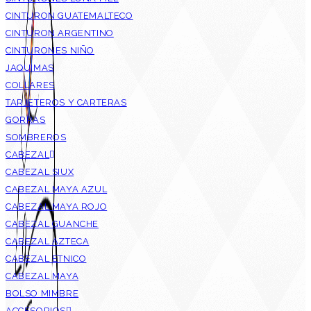
CINTURON GUATEMALTECO
CINTURON ARGENTINO
CINTURONES NIÑO
JAQUIMAS
COLLARES
TARJETEROS Y CARTERAS
GORRAS
SOMBREROS
CABEZAL
CABEZAL SIUX
CABEZAL MAYA AZUL
CABEZAL MAYA ROJO
CABEZAL GUANCHE
CABEZAL AZTECA
CABEZAL ETNICO
CABEZAL MAYA
BOLSO MIMBRE
ACCESORIOS