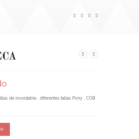
ECA
do
llas de inoxidable , diferentes tallas Pony , COB
TO