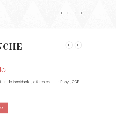
NCHE
do
llas de inoxidable , diferentes tallas Pony , COB
TO