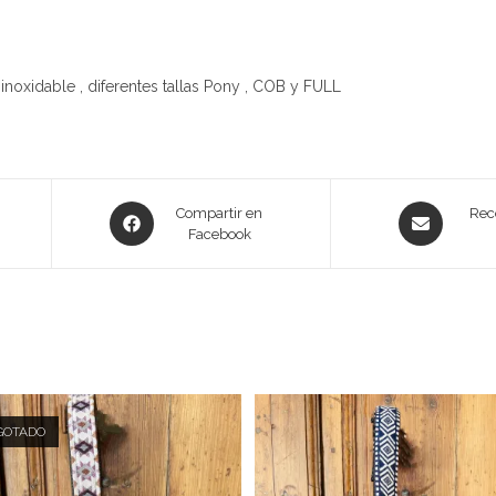
 inoxidable , diferentes tallas Pony , COB y FULL
Compartir en
Rec
Facebook
GOTADO