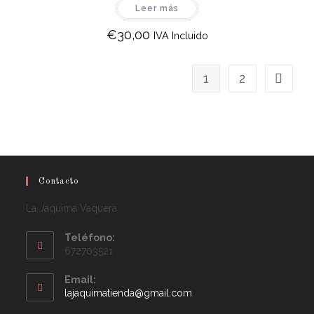
Leer más
€
30,00
IVA Incluido
1
2
Contacto
La Jaquima Vaquera
Teléfono:
672703521
Email:
lajaquimatienda@gmail.com