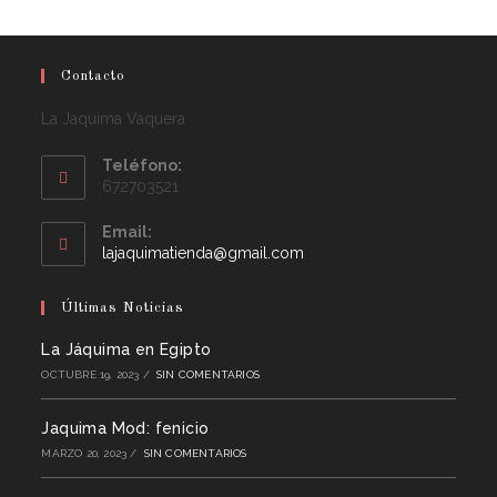
Contacto
La Jaquima Vaquera
Teléfono:
672703521
Email:
lajaquimatienda@gmail.com
Últimas Noticias
La Jáquima en Egipto
OCTUBRE 19, 2023
/
SIN COMENTARIOS
Jaquima Mod: fenicio
MARZO 20, 2023
/
SIN COMENTARIOS