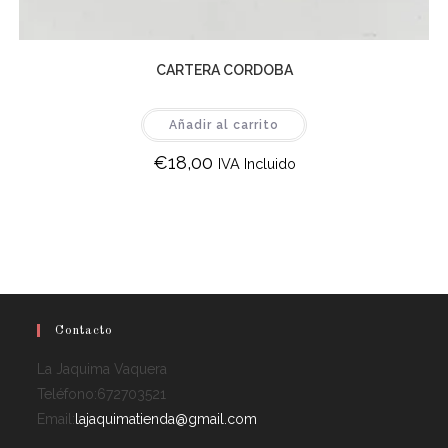
CARTERA CORDOBA
Añadir al carrito
€
18,00
IVA Incluido
Contacto
La Jaquima Vaquera
Teléfono:
672703521
Email:
lajaquimatienda@gmail.com