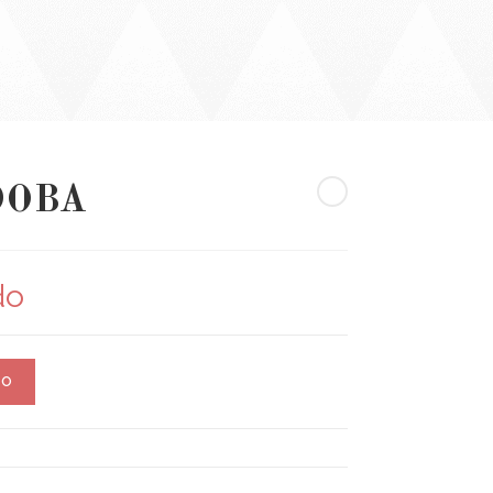
DOBA
do
TO