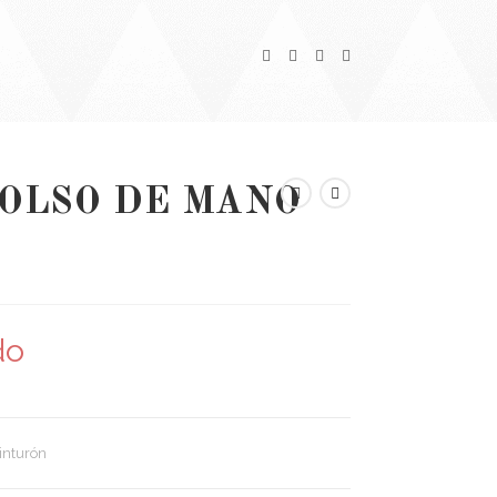
BOLSO DE MANO
do
inturón