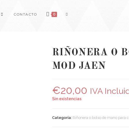
CONTACTO
0
RIÑONERA O 
MOD JAEN
€
20,00
IVA Inclui
Sin existencias
Categoría:
Riñonera o bolso de mano para c