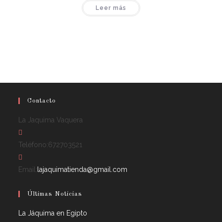
Leer más
Contacto
La Jaquima Vaquera
Teléfono:
672703521
Email:
lajaquimatienda@gmail.com
Últimas Noticias
La Jáquima en Egipto