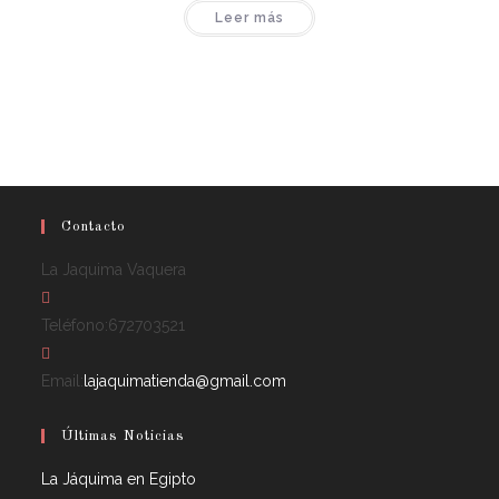
Leer más
Contacto
La Jaquima Vaquera
Teléfono:
672703521
Email:
lajaquimatienda@gmail.com
Últimas Noticias
La Jáquima en Egipto