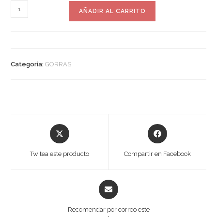
GORRA
AÑADIR AL CARRITO
AZUL
cantidad
Categoría:
GORRAS
Opens
Opens
in
in
a
a
Twitea este producto
Compartir en Facebook
new
new
window
window
Opens
in
a
Recomendar por correo este
new