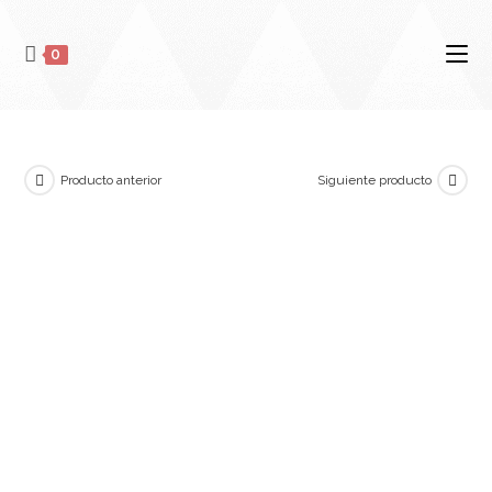
Ir
al
0
contenido
Producto anterior
Siguiente producto