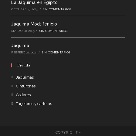
La Jáquima en Egipto
OCTUBRE 19, 2023
/
SIN COMENTARIOS
Jaquima Mod: fenicio
MARZO 20, 2023
/
SIN COMENTARIOS
Jaquima
FEBRERO 22, 2023
/
SIN COMENTARIOS
Tienda
Se
Jaquimas
abre
Se
Cinturones
en
abre
Se
Collares
una
en
abre
Se
Tarjeteros y carteras
nueva
una
en
abre
pestaña
nueva
una
en
pestaña
nueva
una
pestaña
COPYRIGHT -
nueva