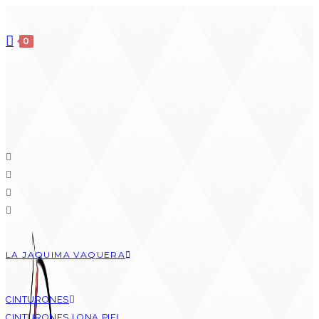
Ir
al
0
contenido
LA JAQUIMA VAQUERA
CINTURONES
CINTURONES LONA PIEL