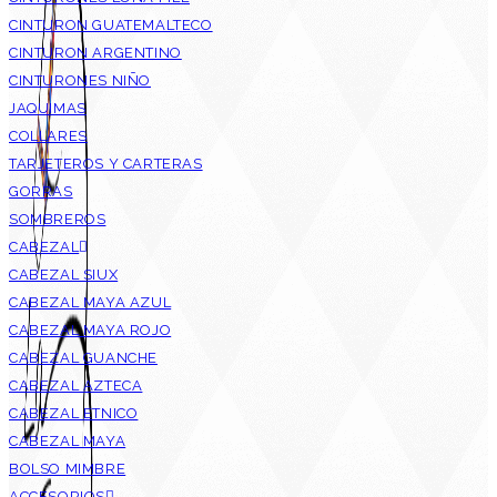
CINTURON GUATEMALTECO
CINTURON ARGENTINO
CINTURONES NIÑO
JAQUIMAS
COLLARES
TARJETEROS Y CARTERAS
GORRAS
SOMBREROS
CABEZAL
CABEZAL SIUX
CABEZAL MAYA AZUL
CABEZAL MAYA ROJO
CABEZAL GUANCHE
CABEZAL AZTECA
CABEZAL ETNICO
CABEZAL MAYA
BOLSO MIMBRE
ACCESORIOS