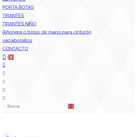
PORTA BOTAS
TIRANTES
TIRANTES NIÑO
Riñonera o bolso de mano para cinturón
vaciabolsillos
CONTACTO
0
Alternar
búsqueda
de
la
web