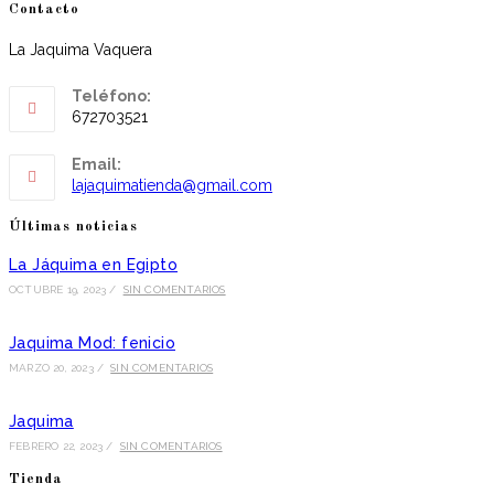
Contacto
La Jaquima Vaquera
Teléfono:
672703521
Email:
Se
lajaquimatienda@gmail.com
abre
en
Últimas noticias
tu
aplicación
La Jáquima en Egipto
OCTUBRE 19, 2023
/
SIN COMENTARIOS
Jaquima Mod: fenicio
MARZO 20, 2023
/
SIN COMENTARIOS
Jaquima
FEBRERO 22, 2023
/
SIN COMENTARIOS
Tienda