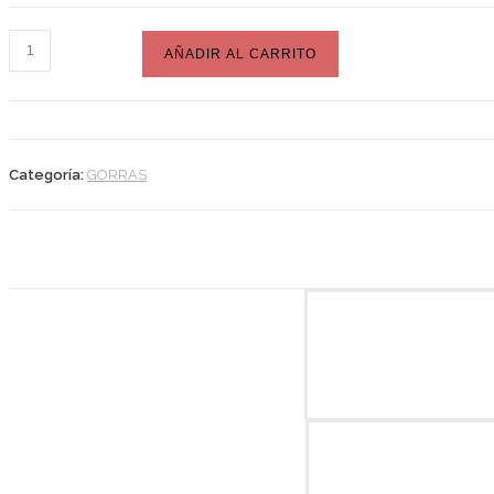
GORRA
AÑADIR AL CARRITO
FUCSIA
cantidad
Categoría:
GORRAS