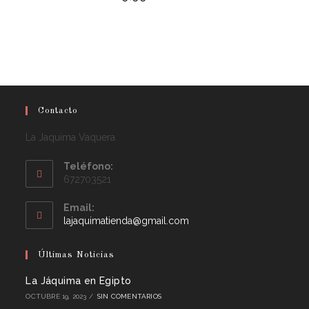
Contacto
La Jaquima Vaquera
Teléfono:
672703521
Email:
lajaquimatienda@gmail.com
Últimas Noticias
La Jáquima en Egipto
OCTUBRE 19, 2023
/
SIN COMENTARIOS