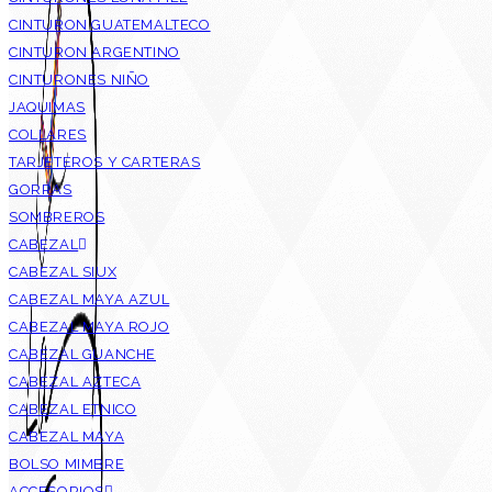
CINTURON GUATEMALTECO
CINTURON ARGENTINO
CINTURONES NIÑO
JAQUIMAS
COLLARES
TARJETEROS Y CARTERAS
GORRAS
SOMBREROS
CABEZAL
CABEZAL SIUX
CABEZAL MAYA AZUL
CABEZAL MAYA ROJO
CABEZAL GUANCHE
CABEZAL AZTECA
CABEZAL ETNICO
CABEZAL MAYA
BOLSO MIMBRE
ACCESORIOS