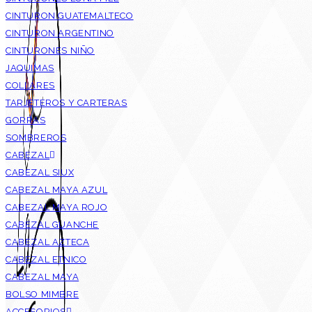
CINTURON GUATEMALTECO
CINTURON ARGENTINO
CINTURONES NIÑO
JAQUIMAS
COLLARES
TARJETEROS Y CARTERAS
GORRAS
SOMBREROS
CABEZAL
CABEZAL SIUX
CABEZAL MAYA AZUL
CABEZAL MAYA ROJO
CABEZAL GUANCHE
CABEZAL AZTECA
CABEZAL ETNICO
CABEZAL MAYA
BOLSO MIMBRE
ACCESORIOS